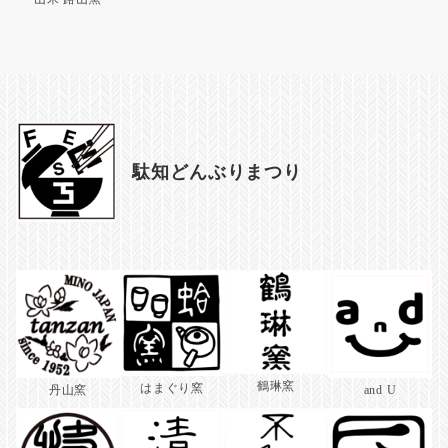
駄知どんぶりまつり
鶴琳窯
はまぐり窯
丹山窯
and U