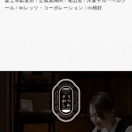
森土本鉱業所 / 立風製陶㈱ / 竜山窯 / 洋菓子ル・ベルク
ール / ㈱レッツ・コーポレーション / ㈲棉好