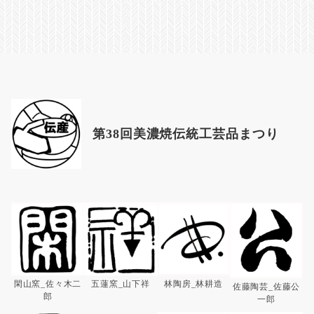
第38回美濃焼伝統工芸品まつり
閑山窯_佐々木二
林陶房_林耕造
五蓮窯_山下祥
佐藤陶芸_佐藤公
郎
一郎