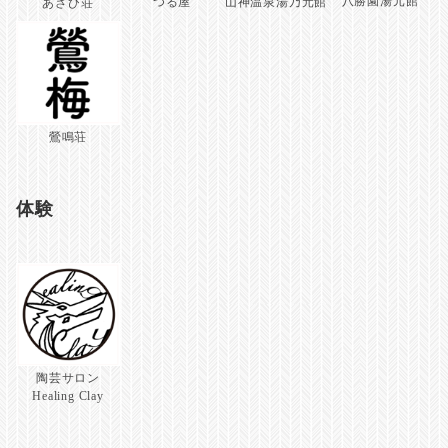
八勝園湯元館
つる屋
山神温泉湯乃元館
あさひ荘
鶯鳴荘
体験
陶芸サロン
Healing Clay