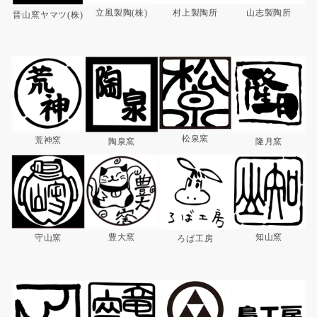
村上製陶所
山志製陶所
立風製陶(株)
晋山窯ヤマツ(株)
​松泉窯
荒神窯
隆月窯
陶泉窯
豊大窯
知山窯
守山窯
ろば工房