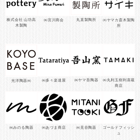
株式会社 山功高
丸直製陶所
㈱宮川商会
㈲ヤマカ斎木製陶
木製陶
所
㈱丸利玉樹利喜蔵
㈱ヤマ吾陶器
㈱多々楽達屋
光洋陶器㈱
商店
㈱見谷陶器
ゴールドフィッシ
㈱あづま商店
㈱みのる陶器
ュ