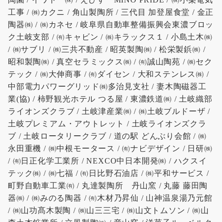
工事 / ㈱カクニ / 角山製陶所 / 三代目 加登屋食堂 / 金正
陶器㈱ / ㈱カネセ / 岐阜県自動車整備振興会東濃ブロッ
ク土岐支部 / ㈲キャビン / ㈱キラックス１ / 小島土木㈱
/ ㈱サブリ / ㈱三共不動産 / 昭英製陶㈱ / 松栄製鋲㈱ /
昭和製陶㈱ / 真空セラミックス㈱ / ㈲誠山陶苑 / ㈱セク
テック / ㈱大伸商事 / ㈲ダイセン / 大和ステンレス㈱ /
中部電力パワーグリッド㈱多治見支社 / 妻木陶磁器工
業(協) / 柿野観光ホテル つる屋 / 東濃鉄道㈱ / 土岐織部
ライオンズクラブ / 土岐津産業㈱ / ㈱土岐ブルドーザ /
土岐プレミアム・アウトレット / 土岐ライオンズクラ
ブ / 土岐ロータリークラブ / 道の駅 どんぶり会館 / ㈱
永田重機 / ㈱中根モータース / ㈲ナビデザイン / 日研㈱
/ ㈲日正化学工業所 / NEXCO中日本開発㈱ / ハクスイ
テック㈱ / ㈱七福 / ㈲日比野石油店 / ㈱平和サービス /
町野自動車工業㈲ / 丸達製陶所 丹山窯 / 丸藤 藤田陶
器㈱ / ㈱みのる陶器 / ㈲木材乃昇仙 / 山神温泉湯乃元館
/ ㈱山功髙木製陶 / ㈱山三三宅 / ㈱山文トムソン / ㈱山