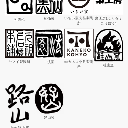
いちい窯丸桂製陶
梟工房(ふくろう
竜仙窯
和陶苑
所
こうぼう)
㈱カネコ小兵製陶
ヤマイ製陶所
一洸園
桂山窯
所
好山窯
山米 路山窯