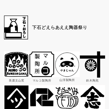
下石どえらあええ陶器祭り
山淳製陶所
マルコ製陶所
美濃文山窯
鈴木陶苑