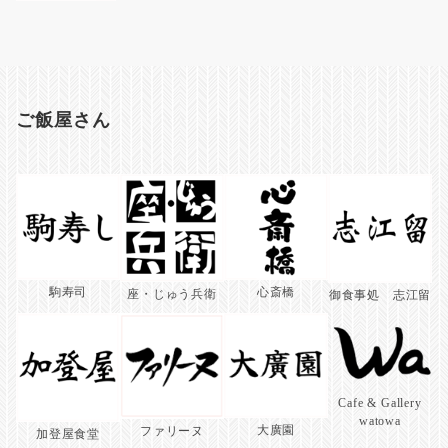
ご飯屋さん
駒寿司
心斎橋
座・じゅう兵衛
御食事処 志江留
Cafe & Gallery
watowa
大廣園
ファリーヌ
加登屋食堂