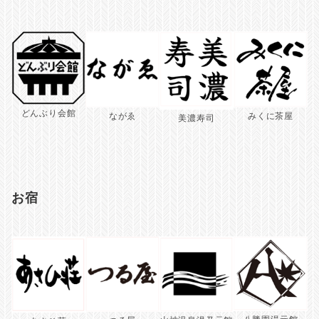
どんぶり会館
ながゑ
みくに茶屋
美濃寿司
お宿