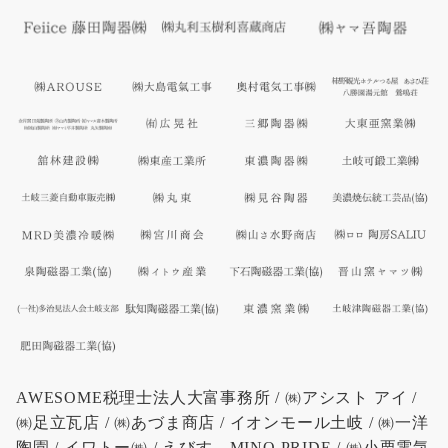
AWESOME税理士法人大富事務所 / ㈱アシスト アイ /
㈱足立瓦店 / ㈱あづま商店 / イオンモール土岐 / ㈱一洋
陶園 / イワトー㈱ / えびす MINO PRIDE / ㈱小栗電気