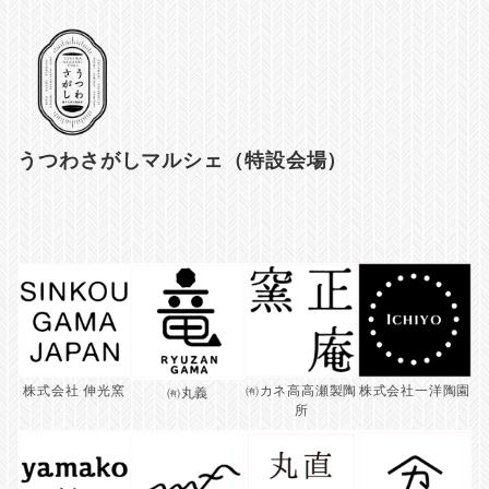
うつわさがしマルシェ（特設会場）
株式会社一洋陶園
株式会社 伸光窯
㈲カネ高高瀬製陶
㈲丸義
所