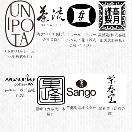
陶房SALIU(株式
フルール・フルー
美濃蔵(株式会社
会社ロロ)
ル＆花＊花（株式
山大大野商店)
会社 イサジ）
UNIPOTA(レーム
化学株式会社)
potter-m(株式会社
丸忠)
三郷陶器株式会社
景春窯（結彩の
里峰（カネ大白木
蔵）
屋）