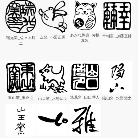
あかね陶房_赤根
幸輔窯_加藤直輔
点窯_小栗正男
瑞光窯_佐々木辰
真次
二
浅葱窯_山口博人
東山窯_東正之
陽山窯_水野雅之
山犬窯_水野広明