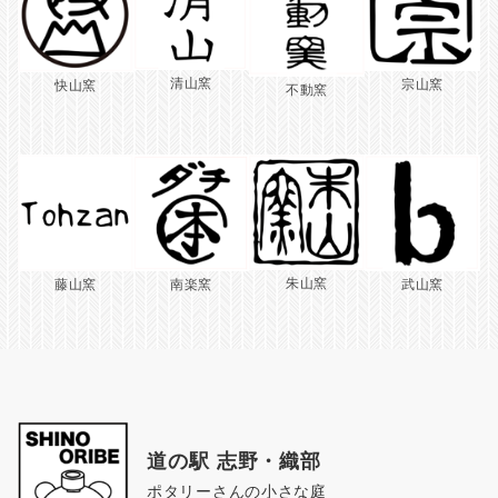
清山窯
宗山窯
快山窯
不動窯
朱山窯
藤山窯
南楽窯
武山窯
道の駅 志野・織部
ポタリーさんの小さな庭