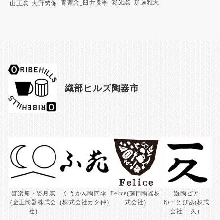
彩光窯_加藤雅大
青蓮舎_臼井良季
山王窯_大野繁保
織部ヒルズ陶器市
喜楽庵・姿月窯
くうかん陶四季
Felice(藤田陶器株
遊陶ピア
(金正陶器株式会
(株式会社カク仲)
式会社)
ゆーとぴあ(株式
社)
会社 一久）